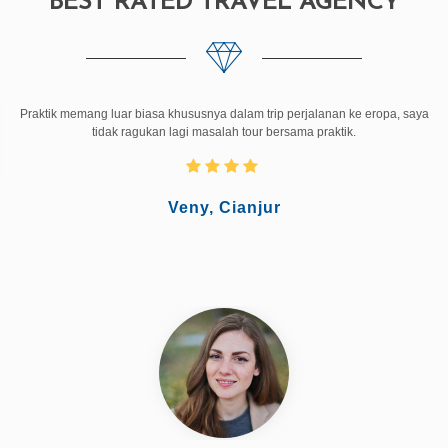
saya liburan 3 hari ke bandung, rasanya masih kurang, lain kali saya akan
ikutin trip perjalanan bersama praktik menuju kota wisata lainya
Annisa, jogja