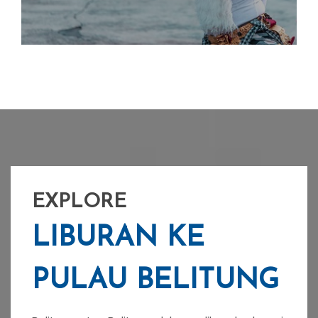
EXPLORE
LIBURAN KE
PULAU BELITUNG
Belitung, atau Belitong, dulunya dikenal sebagai
Billiton adalah sebuah pulau di lepas pantai
timur Sumatra, Ind...